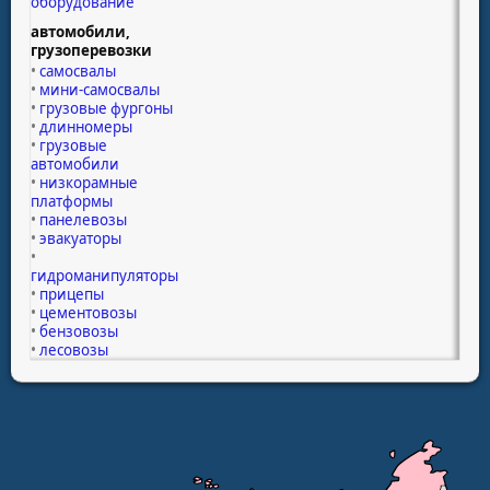
оборудование
автомобили,
грузоперевозки
самосвалы
мини-самосвалы
грузовые фургоны
длинномеры
грузовые
автомобили
низкорамные
платформы
панелевозы
эвакуаторы
гидроманипуляторы
прицепы
цементовозы
бензовозы
лесовозы