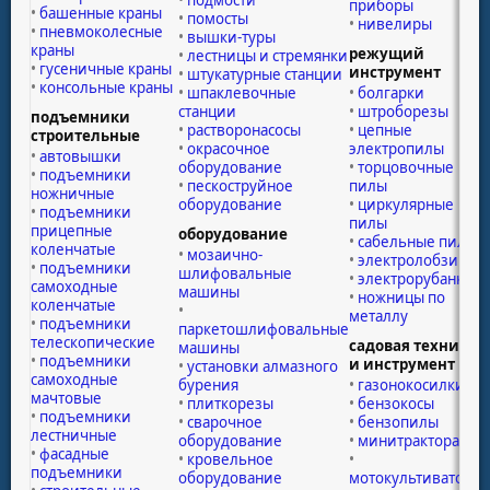
подмости
приборы
башенные краны
помосты
нивелиры
пневмоколесные
вышки-туры
краны
режущий
лестницы и стремянки
гусеничные краны
инструмент
штукатурные станции
консольные краны
шпаклевочные
болгарки
станции
штроборезы
подъемники
растворонасосы
цепные
строительные
окрасочное
электропилы
автовышки
оборудование
торцовочные
подъемники
пескоструйное
пилы
ножничные
оборудование
циркулярные
подъемники
пилы
прицепные
оборудование
сабельные пилы
коленчатые
мозаично-
электролобзики
подъемники
шлифовальные
электрорубанки
самоходные
машины
ножницы по
коленчатые
металлу
подъемники
паркетошлифовальные
телескопические
садовая техника
машины
подъемники
и инструмент
установки алмазного
самоходные
бурения
газонокосилки
мачтовые
плиткорезы
бензокосы
подъемники
сварочное
бензопилы
лестничные
оборудование
минитрактора
фасадные
кровельное
подъемники
оборудование
мотокультиваторы