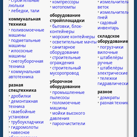
строительные
компрессоры
измельчители
люльки
мотопомпы
веток
лебедки, тали
измельчители
оборудование
пней
коммунальная
стройплощадки
садовый
техника
бытовки, блок-
инвентарь
поливомоечные
контейнеры
машины
складское
морские контейнеры
подметальные
оборудование
осветительные мачты
машины
санитарное
погрузчики
илососные
оборудование
вилочные
машины
строительные
штабелёры
снегоуборочная
ограждения
ручные
техника
строительный
штабелёры
коммунальная
мусоропровод
электрические
автотехника
тележки
уборочное
гидравлические
разная
оборудование
спецтехника
разное
промышленные
дробилки
пылесосы
домкраты
демонтажная
поломоечные
разная техника
техника
машины
сваебойные
мойки высокого
установки
давления
трубоукладчики
пароочистители
гидромолоты
навесное