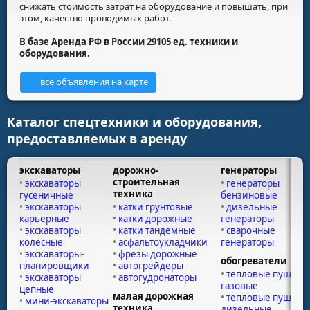
снижать стоимость затрат на оборудование и повышать, при
этом, качество проводимых работ.
В базе Аренда РФ в России 29105 ед. техники и
оборудования.
все объявления на карте
Каталог спецтехники и оборудования,
предоставляемых в аренду
экскаваторы
дорожно-
генераторы
строительная
экскаваторы
генераторы
техника
гусеничные
бензиновые
экскаваторы
катки грунтовые
дизельные
карьерные
катки дорожные
генераторы
экскаваторы
катки тандемные
сварочные
колесные
асфальтоукладчики
генераторы
экскаваторы-
фрезы дорожные
обогреватели
планировщики
автогрейдеры
тепловые пушки
экскаваторы
автогудронаторы
газовые
цепные
малая дорожная
тепловые пушки
мини-экскаваторы
техника
дизельные