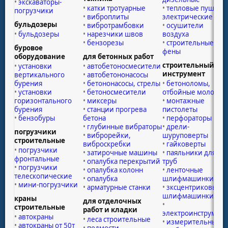
экскаваторы-
катки тротуарные
тепловые пушки
погрузчики
виброплиты
электрические
бульдозеры
вибротрамбовки
осушители
бульдозеры
нарезчики швов
воздуха
бензорезы
строительные
буровое
фены
оборудование
для бетонных работ
строительный
установки
автобетоносмесители
инструмент
вертикального
автобетононасосы
бурения
бетононасосы, стрелы
бетоноломы,
установки
бетоносмесители
отбойные молотки
горизонтального
миксеры
монтажные
бурения
станции прогрева
пистолеты
бензобуры
бетона
перфораторы
глубинные вибраторы
дрели-
погрузчики
виброрейки,
шуруповерты
строительные
виброскребки
гайковерты
погрузчики
затирочные машины
паяльники для
фронтальные
опалубка перекрытий
труб
погрузчики
опалубка колонн
ленточные
телескопические
опалубка
шлифмашинки
мини-погрузчики
арматурные станки
зксцентриковые
шлифмашинки
краны
для отделочных
строительные
работ и кладки
электроинструмент
автокраны
леса строительные
измерительные
автокраны от 50т